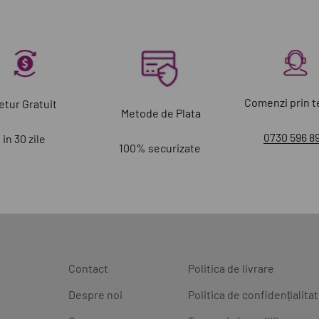
Comenzi prin t
etur Gratuit
Metode de Plata
0730 596 8
in 30 zile
100% securizate
Contact
Politica de livrare
Despre noi
Politica de confidențialita