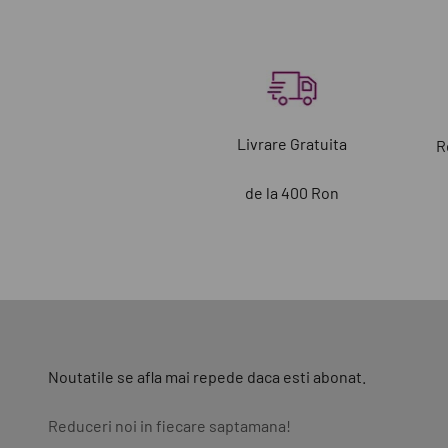
Livrare Gratuita
R
de la 400 Ron
Noutatile se afla mai repede daca esti abonat.
Reduceri noi in fiecare saptamana!