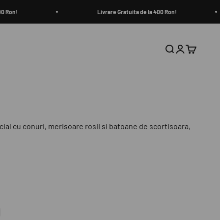
Ron!
Livrare Gratuita de la 400 Ron!
Căutare
Autentificar
Coș
icial cu conuri, merisoare rosii si batoane de scortisoara,