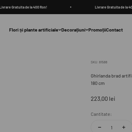
rare Gratuita de la 400 Ron!
Livrare Gratuita de la 400 
Flori și plante artificiale
Decorațiuni
Promoții
Contact
SKU: 81588
Ghirlanda brad artif
180 cm
Preț redus
223,00 lei
Cantitate: