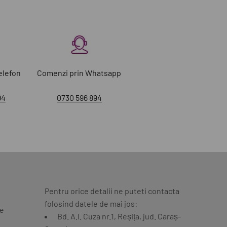
elefon
Comenzi prin Whatsapp
94
0730 596 894
Pentru orice detalii ne puteti contacta
folosind datele de mai jos:
te
Bd. A.I. Cuza nr.1, Reșița, jud. Caraș-