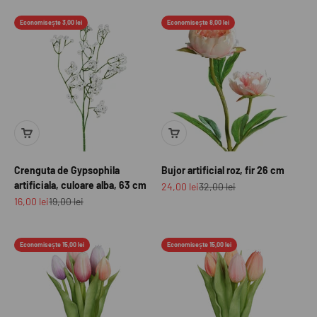
Economisește 3,00 lei
Economisește 8,00 lei
Crenguta de Gypsophila
Bujor artificial roz, fir 26 cm
artificiala, culoare alba, 63 cm
Preț redus
Preț normal
24,00 lei
32,00 lei
Preț redus
Preț normal
16,00 lei
19,00 lei
Economisește 15,00 lei
Economisește 15,00 lei