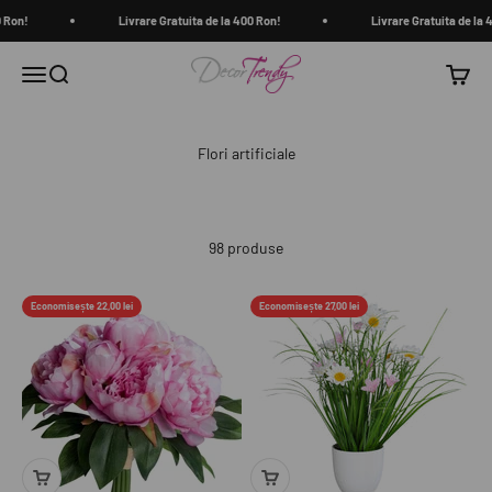
Sari la conținut
Ron!
Livrare Gratuita de la 400 Ron!
Livrare Gratuita de la 40
decortrendy.ro
Meniu
Căutare
Coș
98 produse
Economisește 22,00 lei
Economisește 27,00 lei