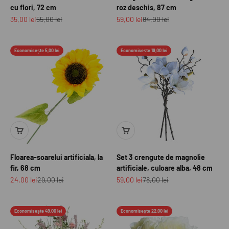
cu flori, 72 cm
roz deschis, 87 cm
Preț redus
Preț normal
Preț redus
Preț normal
35,00 lei
55,00 lei
59,00 lei
84,00 lei
Economisește 5,00 lei
Economisește 19,00 lei
Floarea-soarelui artificiala, la
Set 3 crengute de magnolie
fir, 68 cm
artificiale, culoare alba, 48 cm
Preț redus
Preț normal
Preț redus
Preț normal
24,00 lei
29,00 lei
59,00 lei
78,00 lei
Economisește 49,00 lei
Economisește 22,00 lei