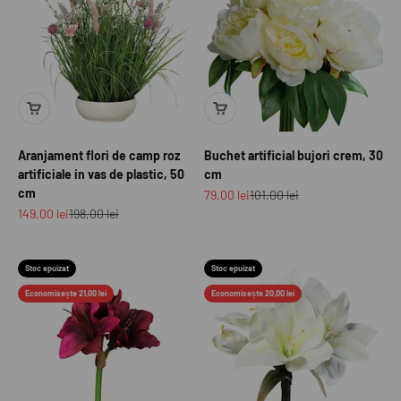
Aranjament flori de camp roz
Buchet artificial bujori crem, 30
artificiale in vas de plastic, 50
cm
cm
Preț redus
Preț normal
79,00 lei
101,00 lei
Preț redus
Preț normal
149,00 lei
198,00 lei
Stoc epuizat
Stoc epuizat
Economisește 21,00 lei
Economisește 20,00 lei