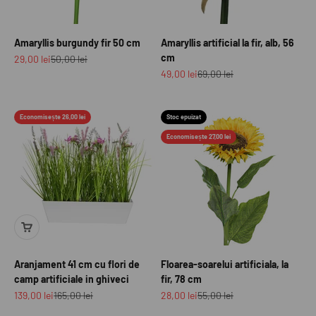
Amaryllis burgundy fir 50 cm
Amaryllis artificial la fir, alb, 56
cm
Preț redus
Preț normal
29,00 lei
50,00 lei
Preț redus
Preț normal
49,00 lei
69,00 lei
Economisește 26,00 lei
Stoc epuizat
Economisește 27,00 lei
Aranjament 41 cm cu flori de
Floarea-soarelui artificiala, la
camp artificiale in ghiveci
fir, 78 cm
Preț redus
Preț normal
Preț redus
Preț normal
139,00 lei
165,00 lei
28,00 lei
55,00 lei