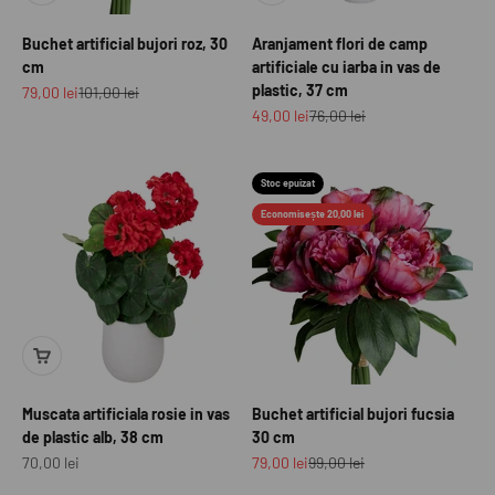
Buchet artificial bujori roz, 30
Aranjament flori de camp
cm
artificiale cu iarba in vas de
plastic, 37 cm
Preț redus
Preț normal
79,00 lei
101,00 lei
Preț redus
Preț normal
49,00 lei
76,00 lei
Stoc epuizat
Economisește 20,00 lei
Muscata artificiala rosie in vas
Buchet artificial bujori fucsia
de plastic alb, 38 cm
30 cm
Preț redus
Preț redus
Preț normal
70,00 lei
79,00 lei
99,00 lei