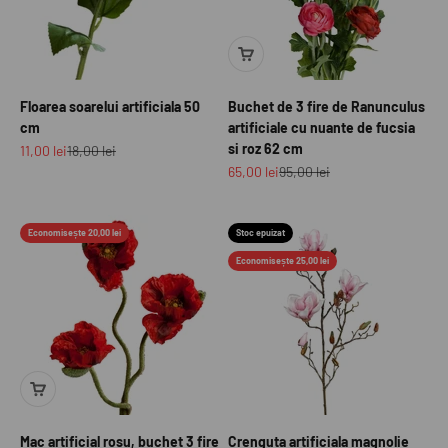
Floarea soarelui artificiala 50
Buchet de 3 fire de Ranunculus
cm
artificiale cu nuante de fucsia
si roz 62 cm
Preț redus
Preț normal
11,00 lei
18,00 lei
Preț redus
Preț normal
65,00 lei
95,00 lei
Economisește 20,00 lei
Stoc epuizat
Economisește 25,00 lei
Mac artificial rosu, buchet 3 fire
Crenguta artificiala magnolie