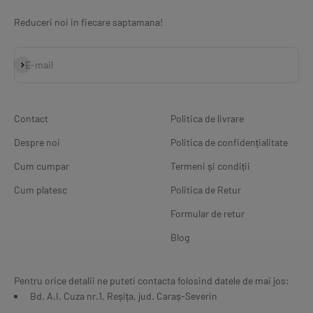
Reduceri noi in fiecare saptamana!
Abonează-te
E-mail
Contact
Politica de livrare
Despre noi
Politica de confidențialitate
Cum cumpar
Termeni și condiții
Cum platesc
Politica de Retur
Formular de retur
Blog
Pentru orice detalii ne puteti contacta folosind datele de mai jos:
Bd. A.I. Cuza nr.1, Reșița, jud. Caraș-Severin