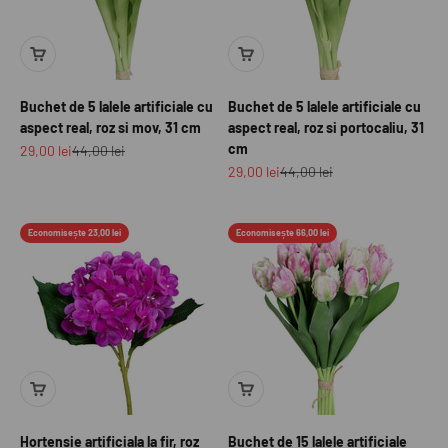
Buchet de 5 lalele artificiale cu
Buchet de 5 lalele artificiale cu
aspect real, roz si mov, 31 cm
aspect real, roz si portocaliu, 31
cm
Preț redus
Preț normal
29,00 lei
44,00 lei
Preț redus
Preț normal
29,00 lei
44,00 lei
Economisește 23,00 lei
Economisește 66,00 lei
Hortensie artificiala la fir, roz
Buchet de 15 lalele artificiale