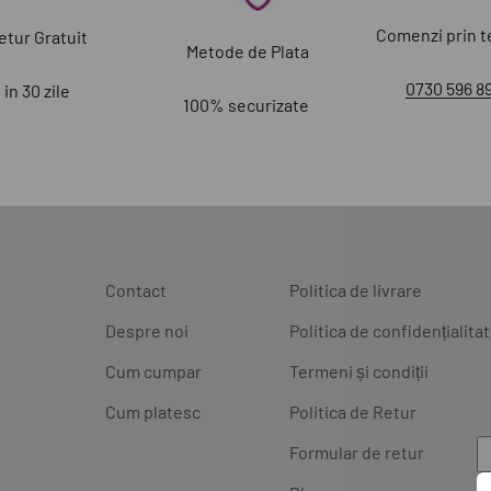
Comenzi prin t
etur Gratuit
Metode de Plata
0730 596 8
in 30 zile
100% securizate
Contact
Politica de livrare
Despre noi
Politica de confidențialita
Cum cumpar
Termeni și condiții
Cum platesc
Politica de Retur
Formular de retur