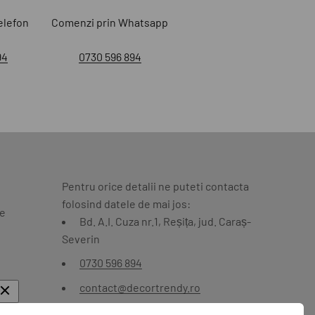
elefon
Comenzi prin Whatsapp
94
0730 596 894
Pentru orice detalii ne puteti contacta
folosind datele de mai jos:
te
Bd. A.I. Cuza nr.1, Reșița, jud. Caraș-
Severin
0730 596 894
contact@decortrendy.ro