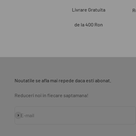
Livrare Gratuita
R
de la 400 Ron
Noutatile se afla mai repede daca esti abonat.
Reduceri noi in fiecare saptamana!
Abonează-te
E-mail