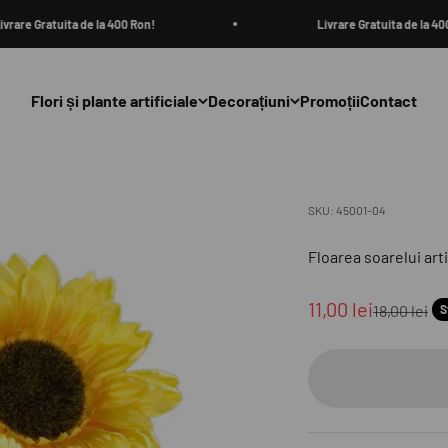
are Gratuita de la 400 Ron!
Livrare Gratuita de la 400 R
Flori și plante artificiale
Decorațiuni
Promoții
Contact
SKU: 45001-04
Floarea soarelui arti
Preț redus
11,00 lei
Preț norma
18,00 lei
S