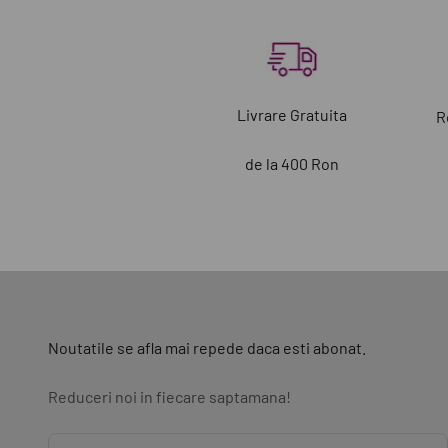
Livrare Gratuita
R
de la 400 Ron
Noutatile se afla mai repede daca esti abonat.
Reduceri noi in fiecare saptamana!