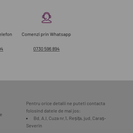
elefon
Comenzi prin Whatsapp
94
0730 596 894
Pentru orice detalii ne puteti contacta
folosind datele de mai jos:
te
Bd. A.I. Cuza nr.1, Reșița, jud. Caraș-
Severin