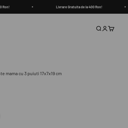
Ron!
Livrare Gratuita de la 400 Ron!
Căutare
Autentificar
Coș
ste mama cu 3 puiuti 17x7x19 cm