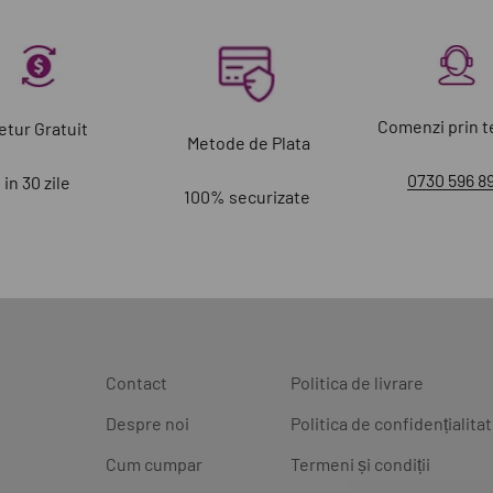
Comenzi prin t
etur Gratuit
Metode de Plata
0730 596 8
in 30 zile
100% securizate
Contact
Politica de livrare
Despre noi
Politica de confidențialita
Cum cumpar
Termeni și condiții