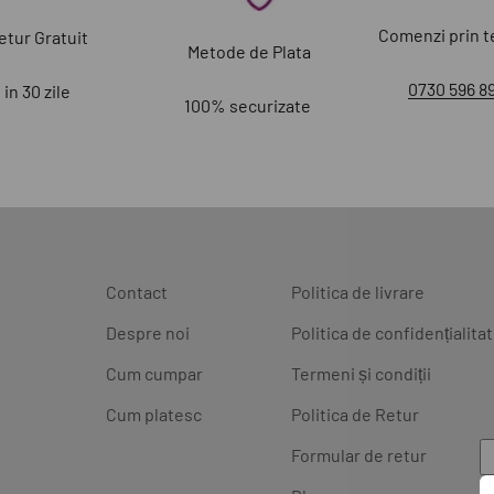
Comenzi prin t
etur Gratuit
Metode de Plata
0730 596 8
in 30 zile
100% securizate
Contact
Politica de livrare
Despre noi
Politica de confidențialita
Cum cumpar
Termeni și condiții
Cum platesc
Politica de Retur
Formular de retur