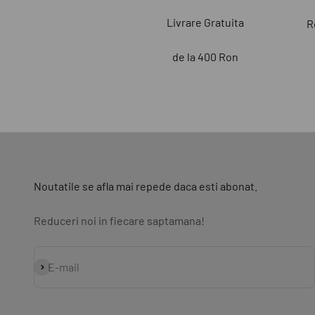
Livrare Gratuita
R
de la 400 Ron
Noutatile se afla mai repede daca esti abonat.
Reduceri noi in fiecare saptamana!
Abonează-te
E-mail