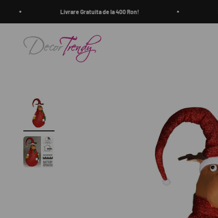
Sari la conținut
Livrare Gratuita de la 400 Ron!
Liv
decortrendy.ro