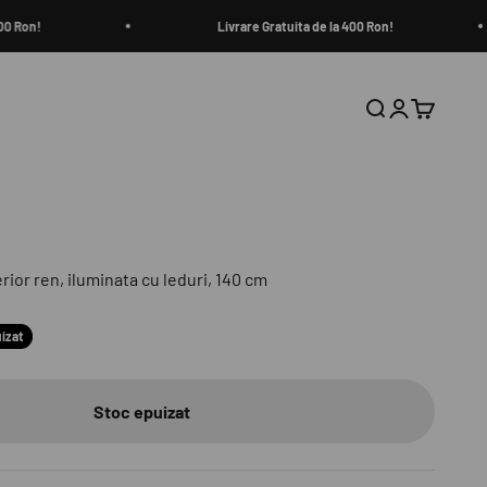
 Ron!
Livrare Gratuita de la 400 Ron!
Căutare
Autentificar
Coș
ior ren, iluminata cu leduri, 140 cm
izat
Stoc epuizat