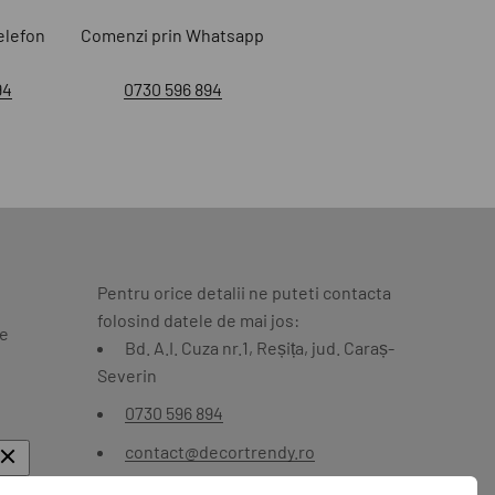
elefon
Comenzi prin Whatsapp
94
0730 596 894
Pentru orice detalii ne puteti contacta
folosind datele de mai jos:
te
Bd. A.I. Cuza nr.1, Reșița, jud. Caraș-
Severin
0730 596 894
contact@decortrendy.ro