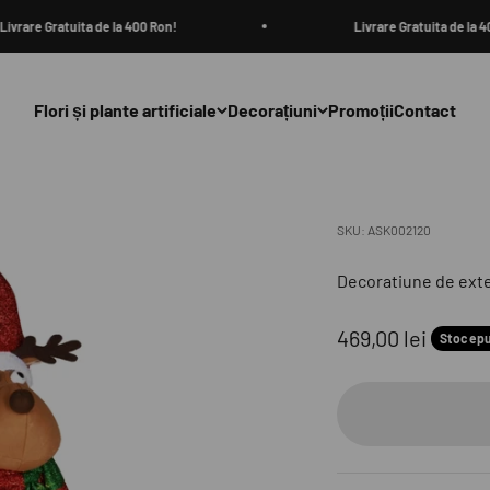
rare Gratuita de la 400 Ron!
Livrare Gratuita de la 400
Flori și plante artificiale
Decorațiuni
Promoții
Contact
SKU: ASK002120
Decoratiune de exter
Preț redus
469,00 lei
Stoc epu