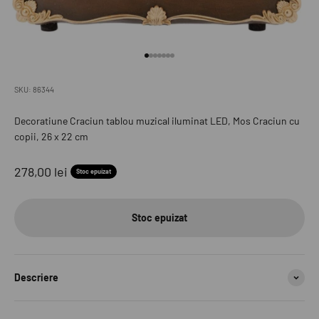
Mergi la articolul 1
Mergi la articolul 2
Mergi la articolul 3
Mergi la articolul 4
Mergi la articolul 5
Mergi la articolul 6
Mergi la articolul 7
SKU: 86344
Decoratiune Craciun tablou muzical iluminat LED, Mos Craciun cu
copii, 26 x 22 cm
Preț redus
278,00 lei
Stoc epuizat
Stoc epuizat
Descriere