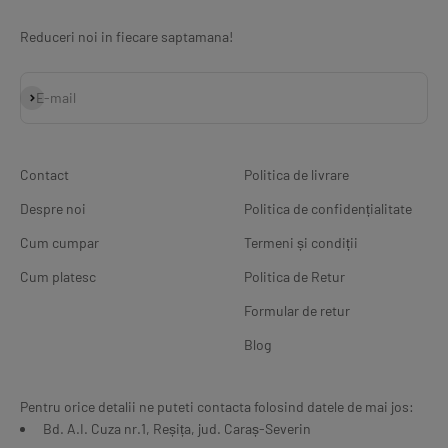
Reduceri noi in fiecare saptamana!
Abonează-te
E-mail
Contact
Politica de livrare
Despre noi
Politica de confidențialitate
Cum cumpar
Termeni și condiții
Cum platesc
Politica de Retur
Formular de retur
Blog
Pentru orice detalii ne puteti contacta folosind datele de mai jos:
Bd. A.I. Cuza nr.1, Reșița, jud. Caraș-Severin