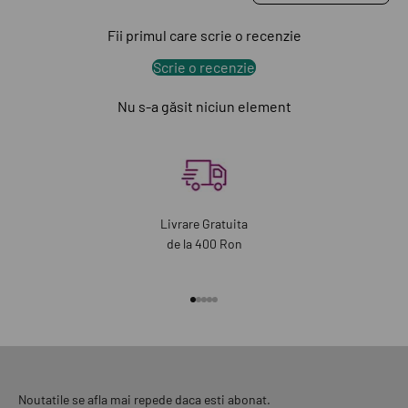
Fii primul care scrie o recenzie
Scrie o recenzie
Nu s-a găsit niciun element
Livrare Gratuita
de la 400 Ron
Mergi la articolul 1
Mergi la articolul 2
Mergi la articolul 3
Mergi la articolul 4
Mergi la articolul 5
Noutatile se afla mai repede daca esti abonat.