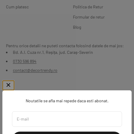
Cum platesc
Politica de Retur
Formular de retur
Blog
Pentru orice detalii ne puteti contacta folosind datele de mai jos:
Bd. A.I. Cuza nr.1, Reșița, jud. Caraș-Severin
0730 596 894
contact@decortrendy.ro
Noutatile se afla mai repede daca esti abonat.
E-mail
2026 DecorTrendy. Proiect realizat de Transilvania Marketing