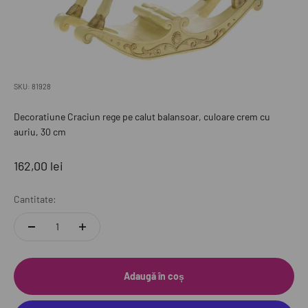
SKU: 81928
Decoratiune Craciun rege pe calut balansoar, culoare crem cu
auriu, 30 cm
Preț redus
162,00 lei
Cantitate:
Adaugă în coș