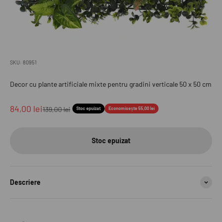
SKU: 80951
Decor cu plante artificiale mixte pentru gradini verticale 50 x 50 cm
Preț redus
84,00 lei
Preț normal
139,00 lei
Stoc epuizat
Economisește 55,00 lei
Stoc epuizat
Descriere