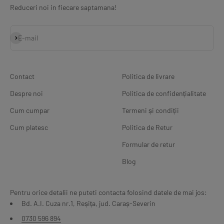
Reduceri noi in fiecare saptamana!
Abonează-te
E-mail
Contact
Politica de livrare
Despre noi
Politica de confidențialitate
Cum cumpar
Termeni și condiții
Cum platesc
Politica de Retur
Formular de retur
Blog
Pentru orice detalii ne puteti contacta folosind datele de mai jos:
Bd. A.I. Cuza nr.1, Reșița, jud. Caraș-Severin
0730 596 894