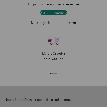
Fii primul care scrie o recenzie
Scrie o recenzie
Nu s-a găsit niciun element
Livrare Gratuita
de la 400 Ron
Mergi la articolul 1
Mergi la articolul 2
Mergi la articolul 3
Mergi la articolul 4
Mergi la articolul 5
Noutatile se afla mai repede daca esti abonat.