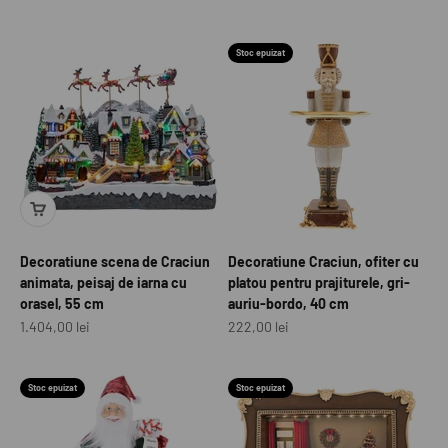
Stoc epuizat
Decoratiune scena de Craciun
Decoratiune Craciun, ofiter cu
animata, peisaj de iarna cu
platou pentru prajiturele, gri-
orasel, 55 cm
auriu-bordo, 40 cm
Preț redus
Preț redus
1.404,00 lei
222,00 lei
Stoc epuizat
Stoc epuizat