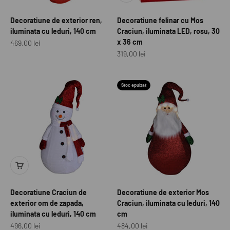
Decoratiune de exterior ren,
Decoratiune felinar cu Mos
iluminata cu leduri, 140 cm
Craciun, iluminata LED, rosu, 30
x 36 cm
Preț redus
469,00 lei
Preț redus
319,00 lei
Stoc epuizat
Decoratiune Craciun de
Decoratiune de exterior Mos
exterior om de zapada,
Craciun, iluminata cu leduri, 140
iluminata cu leduri, 140 cm
cm
Preț redus
Preț redus
496,00 lei
484,00 lei