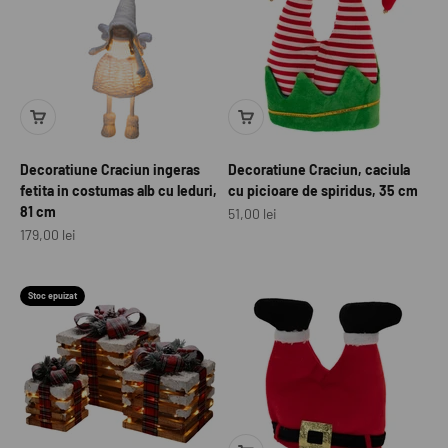
Decoratiune Craciun ingeras
Decoratiune Craciun, caciula
fetita in costumas alb cu leduri,
cu picioare de spiridus, 35 cm
81 cm
Preț redus
51,00 lei
Preț redus
179,00 lei
Stoc epuizat