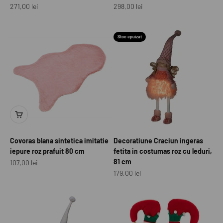
Preț redus
Preț redus
271,00 lei
298,00 lei
Stoc epuizat
Covoras blana sintetica imitatie
Decoratiune Craciun ingeras
iepure roz prafuit 80 cm
fetita in costumas roz cu leduri,
81 cm
Preț redus
107,00 lei
Preț redus
179,00 lei