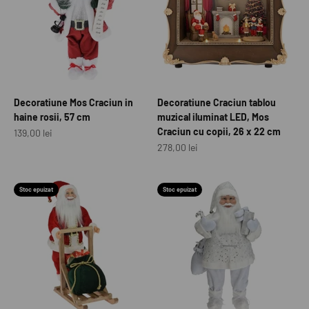
Decoratiune Mos Craciun in
Decoratiune Craciun tablou
haine rosii, 57 cm
muzical iluminat LED, Mos
Craciun cu copii, 26 x 22 cm
Preț redus
139,00 lei
Preț redus
278,00 lei
Stoc epuizat
Stoc epuizat