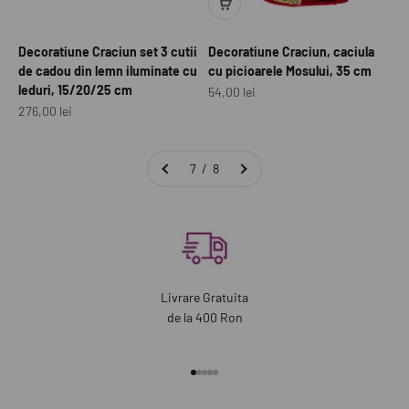
Decoratiune Craciun set 3 cutii
Decoratiune Craciun, caciula
de cadou din lemn iluminate cu
cu picioarele Mosului, 35 cm
leduri, 15/20/25 cm
Preț redus
54,00 lei
Preț redus
276,00 lei
7 / 8
Livrare Gratuita
de la 400 Ron
Mergi la articolul 1
Mergi la articolul 2
Mergi la articolul 3
Mergi la articolul 4
Mergi la articolul 5