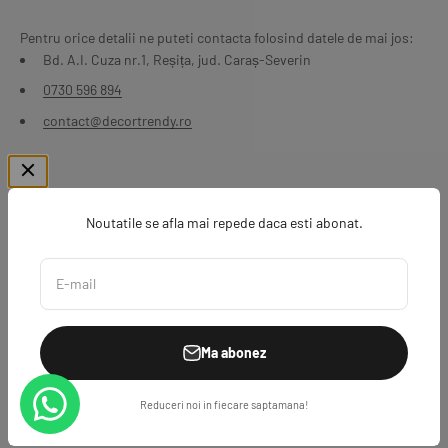
Pentru orice detalii ne puteti contacta folosind datele de mai jos:
Bd. A.I. Cuza nr.1, Reșița, jud. Caraș-Severin
0730 596 894
contact@decortrendy.ro
Noutatile se afla mai repede daca esti abonat.
E-mail
2026 DecorTrendy. Proiect realizat de Transilvania Marketing
Ma abonez
Reduceri noi in fiecare saptamana!