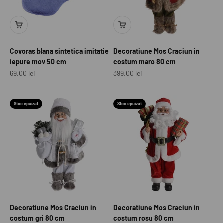
Covoras blana sintetica imitatie
Decoratiune Mos Craciun in
iepure mov 50 cm
costum maro 80 cm
Preț redus
Preț redus
69,00 lei
399,00 lei
Stoc epuizat
Stoc epuizat
Decoratiune Mos Craciun in
Decoratiune Mos Craciun in
costum gri 80 cm
costum rosu 80 cm