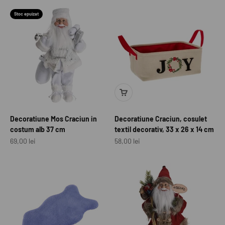
Stoc epuizat
Decoratiune Mos Craciun in
Decoratiune Craciun, cosulet
costum alb 37 cm
textil decorativ, 33 x 26 x 14 cm
Preț redus
Preț redus
69,00 lei
58,00 lei