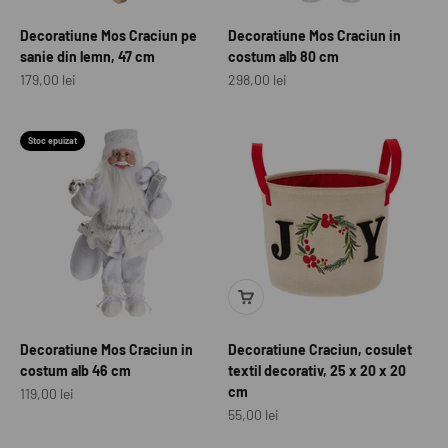
Decoratiune Mos Craciun pe
Decoratiune Mos Craciun in
sanie din lemn, 47 cm
costum alb 80 cm
Preț redus
Preț redus
179,00 lei
298,00 lei
Stoc epuizat
Decoratiune Mos Craciun in
Decoratiune Craciun, cosulet
costum alb 46 cm
textil decorativ, 25 x 20 x 20
cm
Preț redus
119,00 lei
Preț redus
55,00 lei